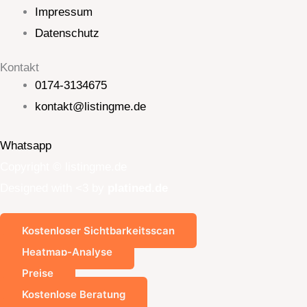
Impressum
Datenschutz
Kontakt
0174-3134675
kontakt@listingme.de
Whatsapp
Copyright © listingme.de
Designed with <3 by
platined.de
Kostenloser Sichtbarkeitsscan
Heatmap-Analyse
Preise
Kostenlose Beratung